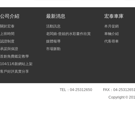
公司介紹
最新消息
宏泰車庫
關於宏泰
活動訊息
本月促銷
上班時間
老闆娘-曾姐的水彩畫作欣賞
車輛介紹
認證制度
媒體報導
代客尋車
承諾與保證
市場脈動
首創免費鑑定教學
104/11/6新網站上架
客戶好評真實分享
TEL：04-25312650 FAX：04-25
Copyright © 20