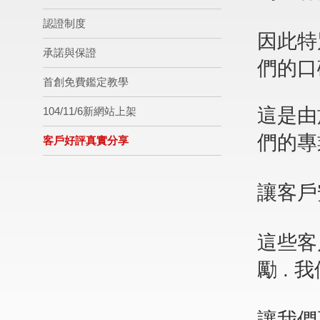
認證制度
因此特
承諾與保證
們的口
首創免費鑑定教學
這是由
104/11/6新網站上架
們的專
客戶好評真實分享
讓客戶
這些客
勵 .
我
讓我們