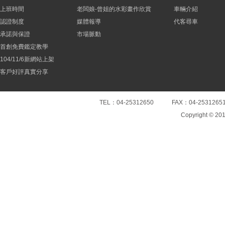
上班時間
老闆娘-曾姐的水彩畫作欣賞
車輛介紹
認證制度
媒體報導
代客尋車
承諾與保證
市場脈動
首創免費鑑定教學
104/11/6新網站上架
客戶好評真實分享
TEL：04-25312650 FAX：04-25
Copyright © 20