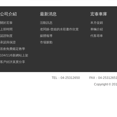
公司介紹
最新消息
宏泰車庫
關於宏泰
活動訊息
本月促銷
上班時間
老闆娘-曾姐的水彩畫作欣賞
車輛介紹
認證制度
媒體報導
代客尋車
承諾與保證
市場脈動
首創免費鑑定教學
104/11/6新網站上架
客戶好評真實分享
TEL：04-25312650 FAX：04-25
Copyright © 20