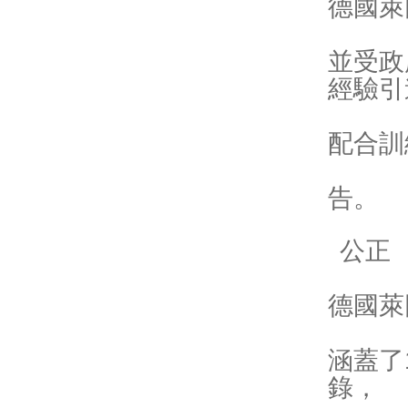
德國萊
並受政
經驗引
配合訓
告。
公正
德國萊
涵蓋了
錄，