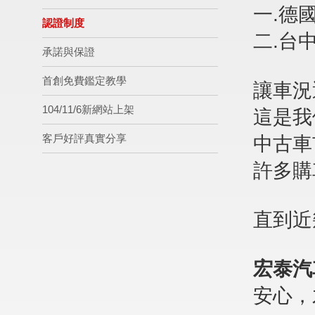
一.德
認證制度
二.台
承諾與保證
首創免費鑑定教學
讓車況
104/11/6新網站上架
這是我
客戶好評真實分享
中古車
許多購
直到近
宏泰汽
安心，