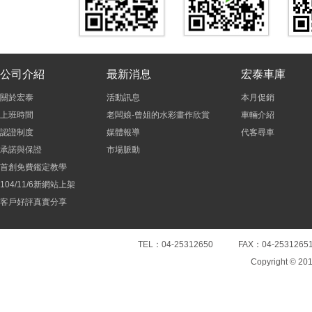
公司介紹
最新消息
宏泰車庫
關於宏泰
活動訊息
本月促銷
上班時間
老闆娘-曾姐的水彩畫作欣賞
車輛介紹
認證制度
媒體報導
代客尋車
承諾與保證
市場脈動
首創免費鑑定教學
104/11/6新網站上架
客戶好評真實分享
TEL：04-25312650 FAX：04-25
Copyright © 20