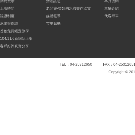
關於宏泰
活動訊息
本月促銷
上班時間
老闆娘-曾姐的水彩畫作欣賞
車輛介紹
認證制度
媒體報導
代客尋車
承諾與保證
市場脈動
首創免費鑑定教學
104/11/6新網站上架
客戶好評真實分享
TEL：04-25312650 FAX：04-25
Copyright © 20