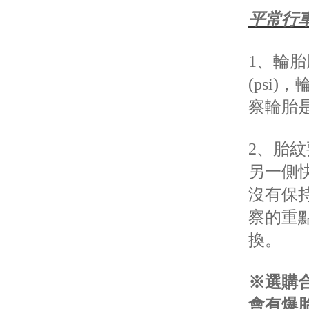
平常行
1、輪
(psi
察輪胎
2、胎
另一側
沒有保
察的重
換。
※選購
會有爆