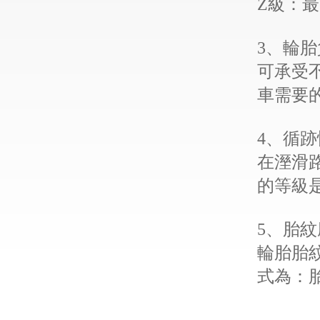
Z級：最
3、輪
可承受
車需要
4、循
在溼滑
的等級是
5、胎
輪胎胎
式為：胎