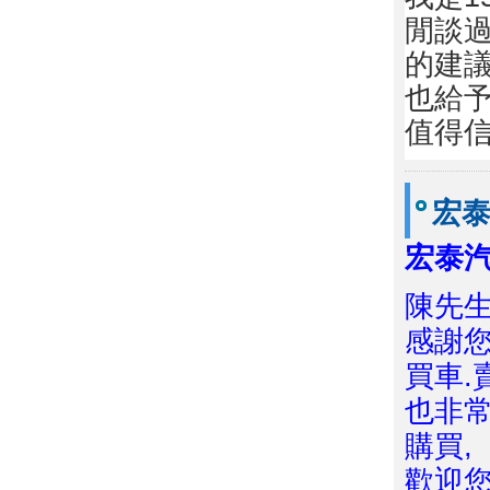
閒談
的建
也給
值得
宏
宏泰
陳先生
感謝您
買車.
也非常
購買,
歡迎