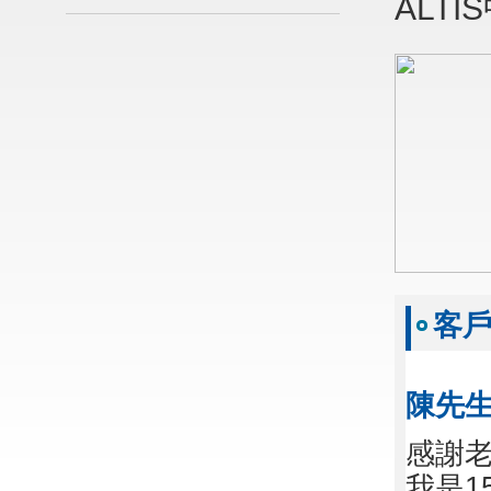
ALT
客
陳先
感謝老
我是1