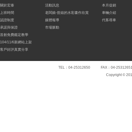
關於宏泰
活動訊息
本月促銷
上班時間
老闆娘-曾姐的水彩畫作欣賞
車輛介紹
認證制度
媒體報導
代客尋車
承諾與保證
市場脈動
首創免費鑑定教學
104/11/6新網站上架
客戶好評真實分享
TEL：04-25312650 FAX：04-25
Copyright © 20