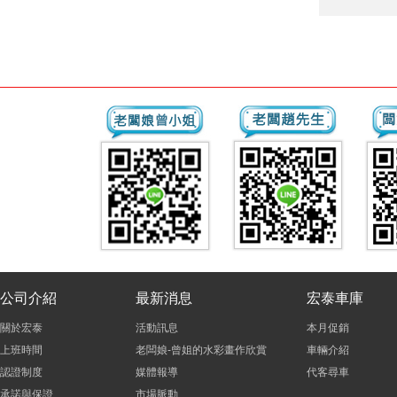
公司介紹
最新消息
宏泰車庫
關於宏泰
活動訊息
本月促銷
上班時間
老闆娘-曾姐的水彩畫作欣賞
車輛介紹
認證制度
媒體報導
代客尋車
承諾與保證
市場脈動