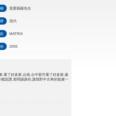
稱
苗栗縣羅先生
牌
現代
款
MATRIX
份
2005
,看了好多家,台南,台中新竹看了好多家,最
婆都說讚,老闆謝謝你,讓我對中古車的疑慮一