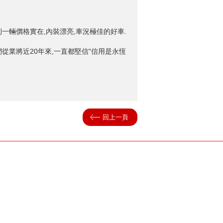
一輛價格實在,內裝漂亮,車況極佳的好車.
從業將近20年來,一直都堅信"信用是永恆