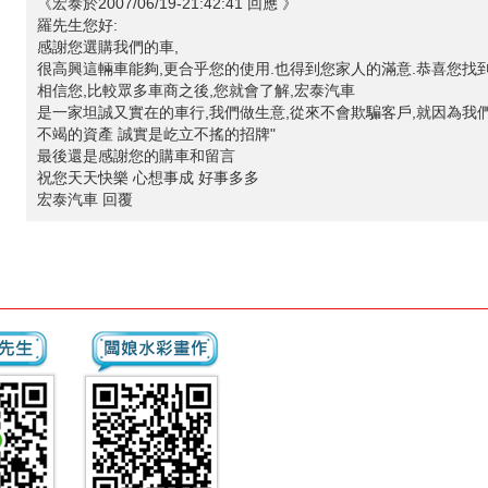
《宏泰於2007/06/19-21:42:41 回應 》
羅先生您好:
感謝您選購我們的車,
很高興這輛車能夠,更合乎您的使用.也得到您家人的滿意.恭喜您找到
相信您,比較眾多車商之後,您就會了解,宏泰汽車
是一家坦誠又實在的車行,我們做生意,從來不會欺騙客戶,就因為我們
不竭的資產 誠實是屹立不搖的招牌"
最後還是感謝您的購車和留言
祝您天天快樂 心想事成 好事多多
宏泰汽車 回覆